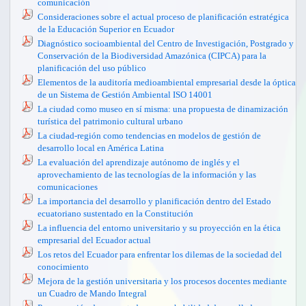
desarrollo de la expresión escrita
comunicación
la Delegación Provincial de Recursos Hidráulicos de Sancti Spíritus
hospitalarias
Marketing y Comunicación de la Universidad Ecotec, durante el
La gestión ambiental y la ética administrativa en la empresa del siglo
Consideraciones sobre el actual proceso de planificación estratégica
Relación Formación-Gestión del Conocimiento-Innovación-
periodo 2010 - 2011
La organización universitaria y el Síndrome de Burnout: el caso de
XX
de la Educación Superior en Ecuador
Desarrollo local en los Municipios de Ciego de Ávila
una institución educativa en México
La Fuga de Cerebros como un problema en Latinoamérica. El caso del
La gestión estratégica de los recursos humanos en la hotelería
Diagnóstico socioambiental del Centro de Investigación, Postgrado y
Ecuador
Las redes educativas: una vía para mejorar la calidad del sistema
Conservación de la Biodiversidad Amazónica (CIPCA) para la
La investigación - acción y la formación de las competencias
educativo
Las prácticas preprofesionales y su relación con el perfil profesional
planificación del uso público
docentes
del ingeniero en ecoturismo
Metodología de validación de un Modelo de Gestión del Cliente
Elementos de la auditoría medioambiental empresarial desde la óptica
Modelo De Planificación Estratégica Comunitaria
Interno en procesos empresariales
Sector informal y economía subterránea
de un Sistema de Gestión Ambiental ISO 14001
Turismo comunitario. Reflexiones
Modelo teórico para la introducción de tabletas en la Educación
¿Deben formarse master en consultoría empresarial en nuestro país?
La ciudad como museo en sí misma: una propuesta de dinamización
Básica
turística del patrimonio cultural urbano
La ciudad-región como tendencias en modelos de gestión de
desarrollo local en América Latina
La evaluación del aprendizaje autónomo de inglés y el
aprovechamiento de las tecnologías de la información y las
comunicaciones
La importancia del desarrollo y planificación dentro del Estado
ecuatoriano sustentado en la Constitución
La influencia del entorno universitario y su proyección en la ética
empresarial del Ecuador actual
Los retos del Ecuador para enfrentar los dilemas de la sociedad del
conocimiento
Mejora de la gestión universitaria y los procesos docentes mediante
un Cuadro de Mando Integral