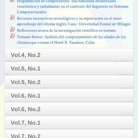
Programación de computadoras: una habilidad desarrollada
concéntrica y radialmente en el currículo del Ingeniero en Sistemas
Computacionales
Recursos interactivos tecnológicos y su repercusión en el inter-
aprendizaje del idioma inglés. Caso: Universidad Estatal de Milagro
Reflexiones acerca de la investigación científica en turismo
Turismo Senior: Análisis del comportamiento de las edades de los
clientes que visitan el Hotel X. Varadero, Cuba
Vol.4, No.2
RES NON VERBA 6 REVISTA COMPLETA
Vol.5, No.1
EL EL DINERO ELECTRÓNICO EN EL ECUADOR
IMPACTO SICOSOCIAL DE LA VIOLENCIA PRESENTADA EN
RES NON VERBA 7 REVISTA COMPLETA
Vol.5, No.2
PROGRAMAS INFANTILES TRASMITIDOS EN LA TELEVISIÓN
INCUBADORAS DE EMPRESAS COMO ALIADAS EN LA
NACIONAL (VHF)
REDUCCIÓN DE COSTOS DE TRANSACCIÓN DE LOS
RES NON VERBA Vol.5, No.2, OCTUBRE 2015
Vol.6, No.1
LA DEMOCRACIA DIRECTA EN EL MODELO CONSTITUCIONAL
EMPRENDEDORES EN MÉXICO.
ECUATORIANO
TRAYECTORIA Y BENEFICIOS DE LA APLICACIÓN DEL
RES NON VERBA Vol.6, No.1
LA GASTRONOMÍA TÍPICA DE LA AMAZONÍA, UNA
Vol.6, No.2
DERECHO CONSTITUCIONAL EN EL DESENVOLVIMIENTO
ALTERNATIVA TURÍSTICA EN EL ECUADOR. CASO DE
GUBERNAMENTAL.
ESTUDIO: PUYO, PASTAZA
RES NON VERBA Vol.6, No.2
GERENCIAMIENTO BASADO EN EL VALOR: TRANSFORMANDO
Vol.7, No.1
LA IDENTIDAD DE LAS PERSONAS CON DISCAPACIDAD EN EL
LA CULTURA EMPRESARIAL.
CONTEXTODE LA NACIÓN
PILOTO DE EMPRENDIMIENTOS TURÍSTICOS Y SU APORTE EN
RES NON VERBA Vol.7, No.1
Vol.7, No.2
LA INVESTIGACION Y DESARROLLO EN LA UNIVERSIDAD